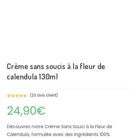
Crème sans soucis à la fleur de
calendula 130ml
(
23
avis client)
Noté
23
5.00
24,90
€
sur 5
basé sur
notations
client
Découvrez notre Crème Sans Souci à la Fleur de
Calendula, formulée avec des ingrédients 100%