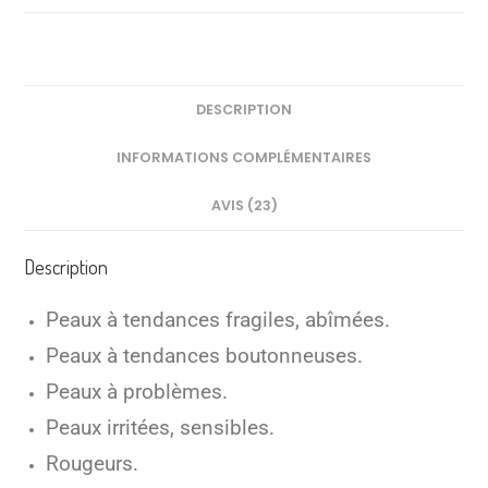
la
fleur
de
calendula
DESCRIPTION
130ml
INFORMATIONS COMPLÉMENTAIRES
AVIS (23)
Description
Peaux à tendances fragiles, abîmées.
Peaux à tendances boutonneuses.
Peaux à problèmes.
Peaux irritées, sensibles.
Rougeurs.