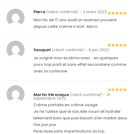
Pierre
(client confirmé)
–
2 mars 2022
Note
5
sur
Mon fils de 17 ans avait un examen purulent
5
depuis cette crème il revit ..Merci .
Sauquet
(client confirmé)
–
6 juin 2022
Note
5
sur
5
Je soigné mon eczéma avec… en quelques
jours hop parti et sans effet secondaire comme
avec la cortisone
Martin Véronique
(client confirmé)
–
21
Note
5
sur
septembre 2022
5
Crème parfaite en crème visage.
Je ne l’utilise que le soir,elle nourri et hydrate
tellement bien que pas besoin d’en mettre deux
fois par jour.
Peau lisse,sans imperfections au top