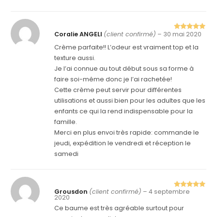
Coralie ANGELI
(client confirmé)
–
30 mai 2020
Note
5
sur
5
Crème parfaite!! L’odeur est vraiment top et la
texture aussi.
Je l’ai connue au tout début sous sa forme à
faire soi-même donc je l’ai rachetée!
Cette crème peut servir pour différentes
utilisations et aussi bien pour les adultes que les
enfants ce qui la rend indispensable pour la
famille.
Merci en plus envoi très rapide: commande le
jeudi, expédition le vendredi et réception le
samedi
Grousdon
(client confirmé)
–
4 septembre
Note
5
sur
2020
5
Ce baume est très agréable surtout pour