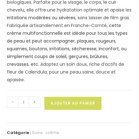
biologiques. Parfaite pour le visage, le corps, le cuir
chevelu, elle offre une hydratation optimale et apaise les
irritations modérées ou sévères
, sans laisser de film gras.
Fabriquée artisanalement en Franche-Comté,
cette
crème multifonctionnelle est idéale pour tous les types
de peau et peut accompagner, plaques, rougeurs,
squames, boutons, irritations, sècheresse, inconfort, ou
simplement coups de soleil, gerçures, brûlures,
crevasses, etc
. Adoptez un soin doux, riche d’actifs de
fleur de Calendula, pour une peau saine, douce et
apaisée.
quantité
-
+
AJOUTER AU PANIER
de
Crème
sans
soucis
Catégorie :
Soins : crème
à