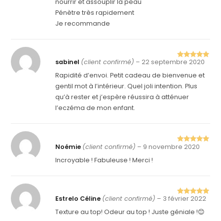
nourrir et assouplir la peau
Pénètre très rapidement
Je recommande
sabinel
(client confirmé)
–
22 septembre 2020
Note
5
sur
5
Rapidité d’envoi. Petit cadeau de bienvenue et
gentil mot à l’intérieur. Quel joli intention. Plus
qu’à rester et j’espère réussira à atténuer
l’eczéma de mon enfant.
Noémie
(client confirmé)
–
9 novembre 2020
Note
5
sur
5
Incroyable ! Fabuleuse ! Merci !
Estrelo Céline
(client confirmé)
–
3 février 2022
Note
5
sur
5
Texture au top! Odeur au top ! Juste géniale !😊