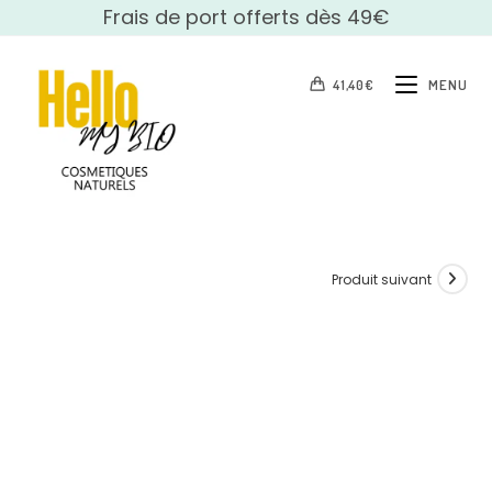
Skip
Frais de port offerts dès 49€
to
content
41,40
€
MENU
Produit suivant