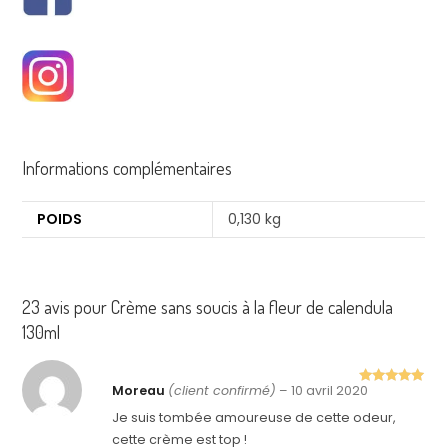
Informations complémentaires
POIDS
0,130 kg
23 avis pour
Crème sans soucis à la fleur de calendula
130ml
Moreau
(client confirmé)
–
10 avril 2020
Note
5
sur
5
Je suis tombée amoureuse de cette odeur,
cette crème est top !