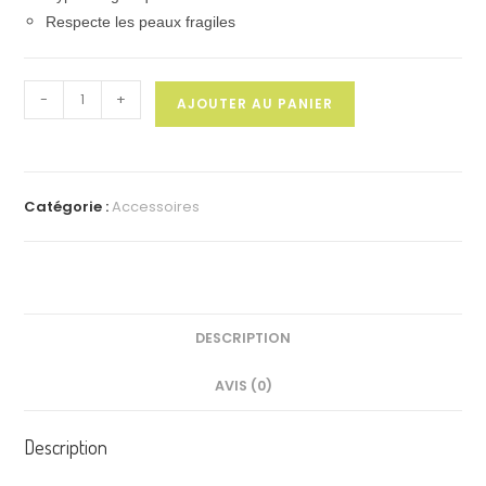
Respecte les peaux fragiles
quantité
-
+
AJOUTER AU PANIER
de
Gant
en
fibre
Catégorie :
Accessoires
naturelle
de
bambou
ultra
doux
DESCRIPTION
AVIS (0)
Description